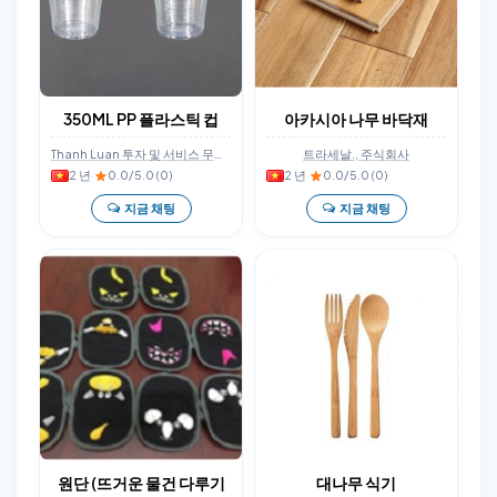
350ML PP 플라스틱 컵
아카시아 나무 바닥재
Thanh Luan 투자 및 서비스 무역 생산 주식회사
트라세날., 주식회사
2 년
·
0.0/5.0 (0)
2 년
·
0.0/5.0 (0)
지금 채팅
지금 채팅
원단 (뜨거운 물건 다루기
대나무 식기