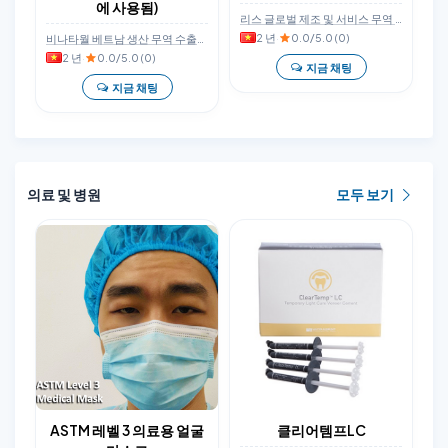
에 사용됨)
리스 글로벌 제조 및 서비스 무역 회사 제한 책임 회사
2 년
·
0.0/5.0 (0)
비나타월 베트남 생산 무역 수출입 주식회사
2 년
·
0.0/5.0 (0)
지금 채팅
지금 채팅
의료 및 병원
모두 보기
ASTM 레벨 3 의료용 얼굴
클리어템프LC