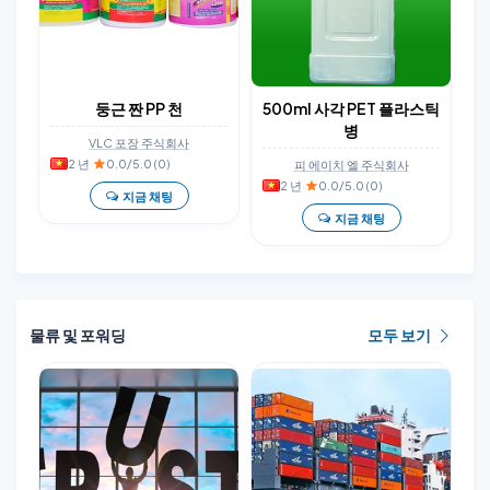
둥근 짠 PP 천
500ml 사각 PET 플라스틱
병
VLC 포장 주식회사
2 년
·
0.0/5.0 (0)
피 에이치 엘 주식회사
2 년
·
0.0/5.0 (0)
지금 채팅
지금 채팅
물류 및 포워딩
모두 보기