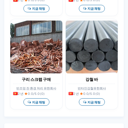
지금 채팅
지금 채팅
구리 스크랩 구매
강철 바
빈즈엉 잔 환경 처리 유한회사
빈타인강철유한회사
2 년
·
0.0/5.0 (0)
2 년
·
0.0/5.0 (0)
지금 채팅
지금 채팅