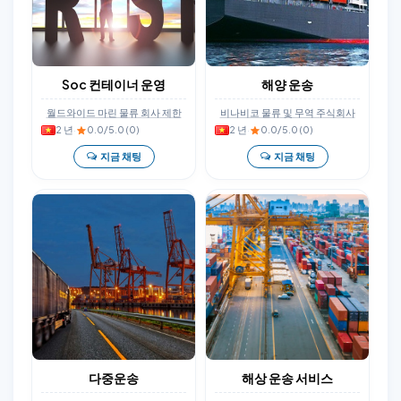
Soc 컨테이너 운영
해양 운송
월드와이드 마린 물류 회사 제한
비나비코 물류 및 무역 주식회사
2 년
·
0.0/5.0 (0)
2 년
·
0.0/5.0 (0)
지금 채팅
지금 채팅
다중운송
해상 운송 서비스