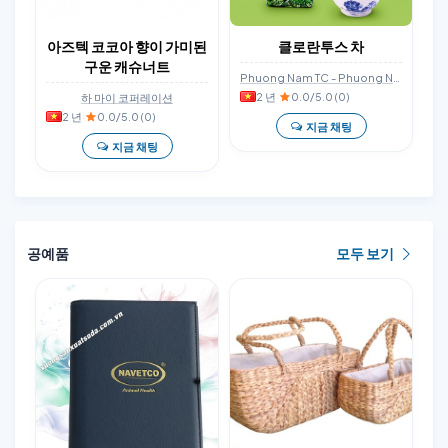
아즈텍 코코아 향이 가미된
클로란투스 차
구운 캐슈너트
Phuong Nam TC - Phuong Nam 개인 기업
2 년
·
0.0/5.0 (0)
하 마이 코퍼레이션
2 년
·
0.0/5.0 (0)
지금 채팅
지금 채팅
공예품
모두 보기