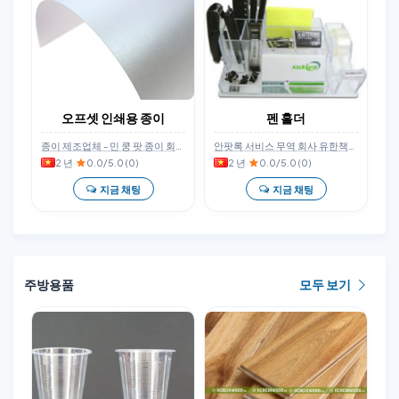
오프셋 인쇄용 종이
펜 홀더
종이 제조업체 - 민 쿵 팟 종이 회사 유한회사
안팟록 서비스 무역 회사 유한책임회사
2 년
·
0.0/5.0 (0)
2 년
·
0.0/5.0 (0)
지금 채팅
지금 채팅
주방용품
모두 보기