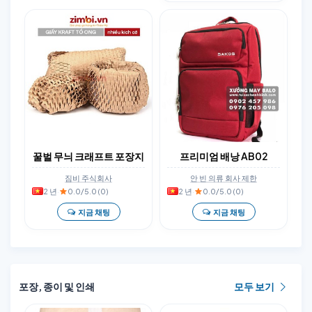
꿀벌 무늬 크래프트 포장지
프리미엄 배낭 AB02
짐비 주식회사
안 빈 의류 회사 제한
2 년
·
0.0/5.0 (0)
2 년
·
0.0/5.0 (0)
지금 채팅
지금 채팅
포장, 종이 및 인쇄
모두 보기