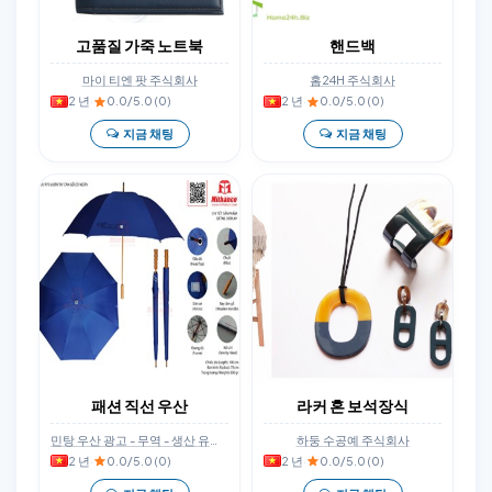
고품질 가죽 노트북
핸드백
마이 티엔 팟 주식회사
홈24H 주식회사
2 년
·
0.0/5.0 (0)
2 년
·
0.0/5.0 (0)
지금 채팅
지금 채팅
패션 직선 우산
라커 혼 보석장식
민탕 우산 광고 - 무역 - 생산 유한회사
하둥 수공예 주식회사
2 년
·
0.0/5.0 (0)
2 년
·
0.0/5.0 (0)