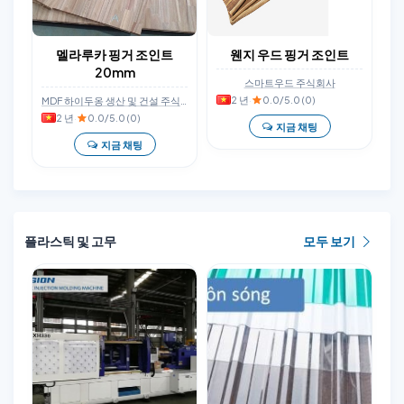
멜라루카 핑거 조인트
웬지 우드 핑거 조인트
20mm
스마트우드 주식회사
2 년
·
0.0/5.0 (0)
MDF 하이두옹 생산 및 건설 주식회사
2 년
·
0.0/5.0 (0)
지금 채팅
지금 채팅
플라스틱 및 고무
모두 보기