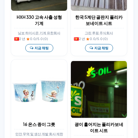
HXH 330 고속 사출 성형
한국 5계단 골판지 폴리카
기계
보네이트 시트
닝보 하이시온 기계 유한회사
그린 루핑 주식회사
2 년
·
0.0/5.0 (0)
2 년
·
0.0/5.0 (0)
지금 채팅
지금 채팅
16 온스 종이 그릇
광이 흩어지는 폴리카보네
이트 시트
민안 무역 및 생산 개발 회사 제한