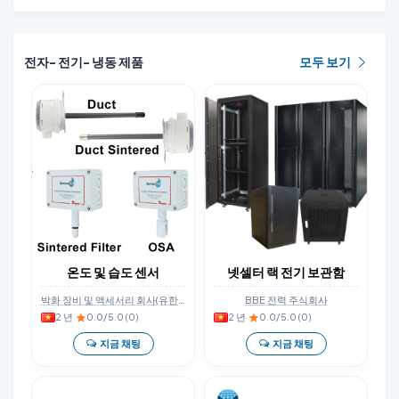
전자- 전기- 냉동 제품
모두 보기
온도 및 습도 센서
넷셀터 랙 전기 보관함
박화 장비 및 액세서리 회사(유한회사)
BBE 전력 주식회사
2 년
·
0.0/5.0 (0)
2 년
·
0.0/5.0 (0)
지금 채팅
지금 채팅